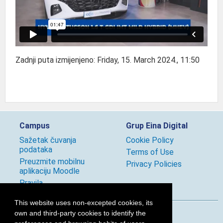
Zadnji puta izmijenjeno: Friday, 15. March 2024., 11:50
Campus
Grup Eina Digital
Sažetak čuvanja
Cookie Policy
podataka
Terms of Use
Preuzmite mobilnu
Privacy Policies
aplikaciju Moodle
Pravila
This website uses non-excepted cookies, its
own and third-party cookies to identify the
Follow us