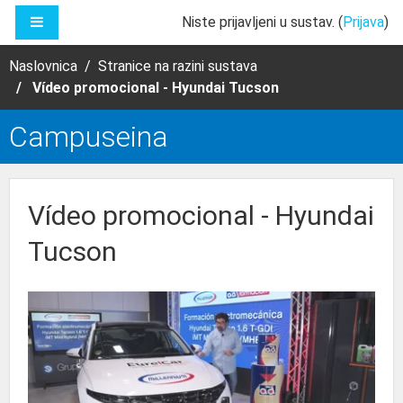
Preskoči na sadržaj
BOČNI PANEL
Niste prijavljeni u sustav. (
Prijava
)
Naslovnica
Stranice na razini sustava
Vídeo promocional - Hyundai Tucson
Campuseina
Vídeo promocional - Hyundai
Tucson