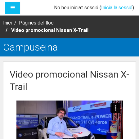
Ves al contingut principal
PANELL LATERAL
No heu iniciat sessió (
Inicia la sessió
)
Inici
Pàgines del lloc
Video promocional Nissan X-Trail
Campuseina
Video promocional Nissan X-
Trail