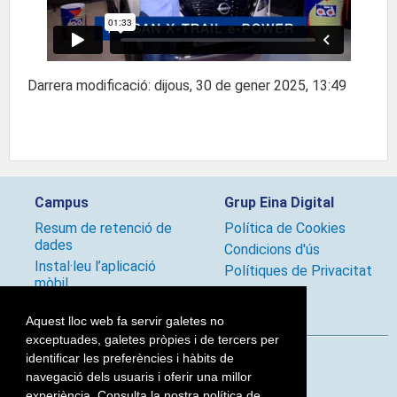
Darrera modificació: dijous, 30 de gener 2025, 13:49
Campus
Grup Eina Digital
Resum de retenció de
Política de Cookies
dades
Condicions d'ús
Instal·leu l’aplicació
Polítiques de Privacitat
mòbil
Condicions d'ús
Aquest lloc web fa servir galetes no
exceptuades, galetes pròpies i de tercers per
identificar les preferències i hàbits de
Segueix-nos
navegació dels usuaris i oferir una millor
experiència. Consulta la nostra política de