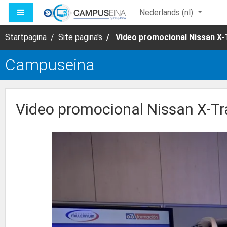
Ga naar hoofdinhoud
ZIJPANEEL
Nederlands ‎(nl)‎
Startpagina
Site pagina's
Video promocional Nissan X-T
Campuseina
Video promocional Nissan X-Tra