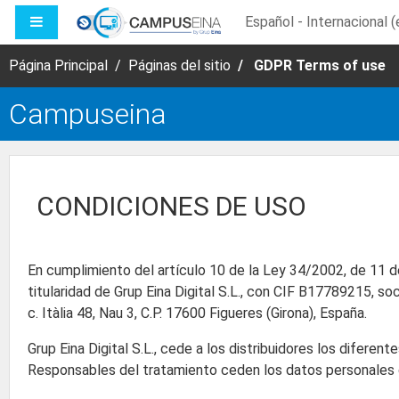
Salta al contenido principal
PANEL LATERAL
Español - Internacional ‎(
Página Principal
Páginas del sitio
GDPR Terms of use
Campuseina
CONDICIONES DE USO
En cumplimiento del artículo 10 de la Ley 34/2002, de 11 de
titularidad de Grup Eina Digital S.L., con CIF B17789215, so
c. Itàlia 48, Nau 3, C.P. 17600 Figueres (Girona), España.
Grup Eina Digital S.L., cede a los distribuidores los difer
Responsables del tratamiento ceden los datos personales de