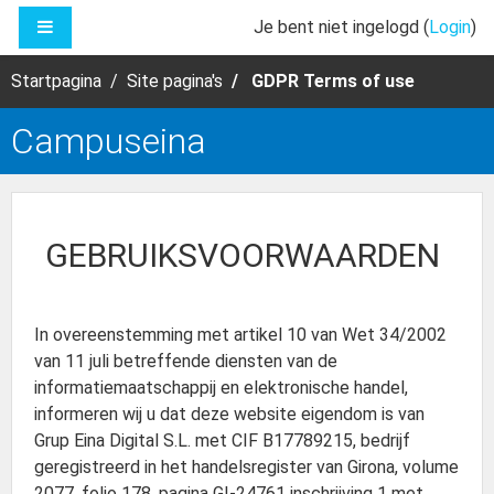
Ga naar hoofdinhoud
ZIJPANEEL
Je bent niet ingelogd (
Login
)
Startpagina
Site pagina's
GDPR Terms of use
Campuseina
GEBRUIKSVOORWAARDEN
In overeenstemming met artikel 10 van Wet 34/2002
van 11 juli betreffende diensten van de
informatiemaatschappij en elektronische handel,
informeren wij u dat deze website eigendom is van
Grup Eina Digital S.L. met CIF B17789215, bedrijf
geregistreerd in het handelsregister van Girona, volume
2077, folio 178, pagina GI-24761 inschrijving 1 met