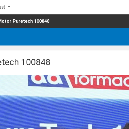
es)‎
 Motor Puretech 100848
retech 100848