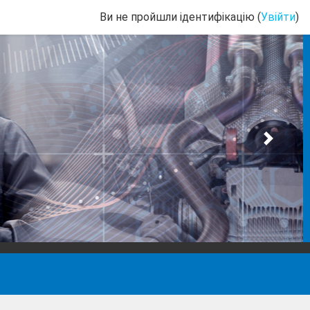
Ви не пройшли ідентифікацію (
Увійти
)
Nex